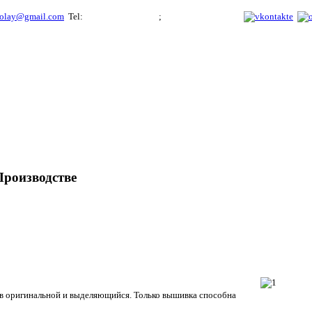
ikolay@gmail.com
Tel:
+7 (916) 193-98-28
;
+7 (926) 994-56-46
Производстве
в оригинальной и выделяющийся. Только вышивка способна